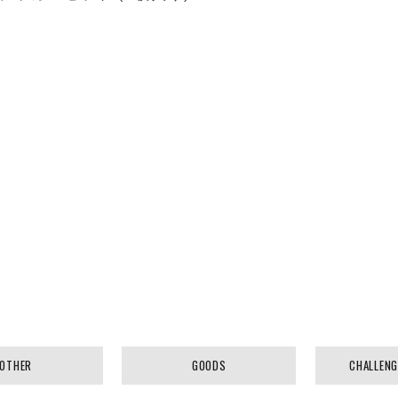
す
OTHER
GOODS
CHALLENG