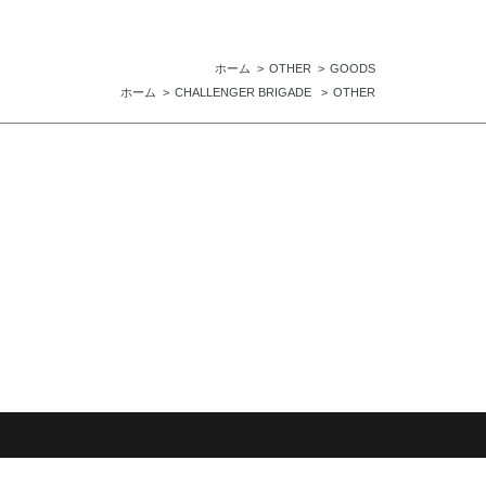
ホーム
OTHER
GOODS
ホーム
CHALLENGER BRIGADE
OTHER
© 2011 afterclap All Rights Reserved.