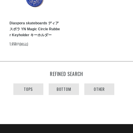
Diaspora skateboards ディア
スポラ YN Magic Circle Rubbe
r Keyholder キーホルダー
1,650円(税込)
REFINED SEARCH
TOPS
BOTTOM
OTHER