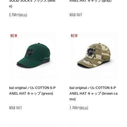
SOLID SOCKS ソックス (whit
ANEL HAT キャップ (gray)
e)
2,750円(税込)
SOLD OUT
NEW
NEW
bal original バル COTTON 6-P
bal original バル COTTON 6-P
ANEL HAT キャップ (green)
ANEL HAT キャップ (brown ca
mo)
SOLD OUT
7,700円(税込)