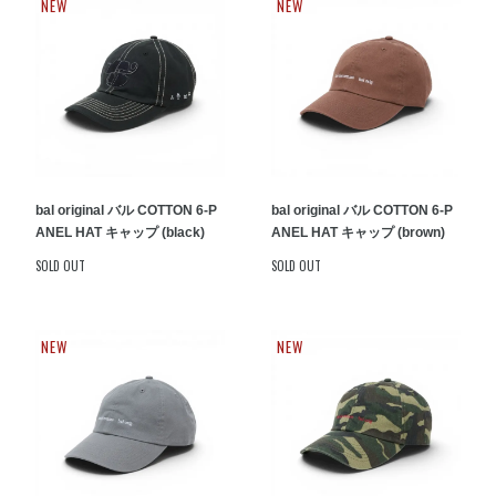
NEW
NEW
bal original バル COTTON 6-P
bal original バル COTTON 6-P
ANEL HAT キャップ (black)
ANEL HAT キャップ (brown)
SOLD OUT
SOLD OUT
NEW
NEW