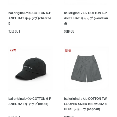
bal original バル COTTON 6-P
bal original バル COTTON 6-P
ANEL HAT キャップ (charcoa
ANEL HAT キャップ (wood lan
l)
d)
SOLD OUT
SOLD OUT
NEW
NEW
bal original バル COTTON 6-P
bal original バル COTTON TWI
ANEL HAT キャップ (black)
LL OVER SIZED BERMUDA S
HORT ショーツ (asphalt)