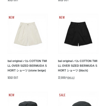
SOLD OUT
SOLD OUT
NEW
NEW
bal original バル COTTON TWI
bal original バル COTTON TWI
LL OVER SIZED BERMUDA S
LL OVER SIZED BERMUDA S
HORT ショーツ (stone beige)
HORT ショーツ (black)
SOLD OUT
22,000円(税込)
NEW
SALE