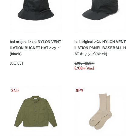
bal original バル NYLON VENT
bal original バル NYLON VENT
ILATION BUCKET HAT ハット
ILATION PANEL BASEBALL H
(black)
AT キャップ (black)
SOLD OUT
9,900円(税込)
6,930円(税込)
SALE
NEW