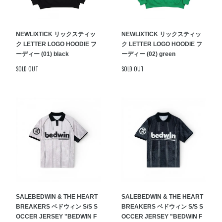
NEW
LIXTICK リックスティッ
NEW
LIXTICK リックスティッ
ク LETTER LOGO HOODIE フ
ク LETTER LOGO HOODIE フ
ーディー (01) black
ーディー (02) green
SOLD OUT
SOLD OUT
SALE
BEDWIN & THE HEART
SALE
BEDWIN & THE HEART
BREAKERS ベドウィン S/S S
BREAKERS ベドウィン S/S S
OCCER JERSEY "BEDWIN F
OCCER JERSEY "BEDWIN F