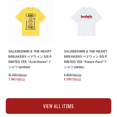
SALE
BEDWIN & THE HEART
SALE
BEDWIN & THE HEART
BREAKERS ベドウィン S/S P
BREAKERS ベドウィン S/S P
RINTED TEE "Acid House" T
RINTED TEE “Future Past” T
シャツ (yellow)
シャツ (white)
10,780円(税込)
9,900円(税込)
7,546円(税込)
6,930円(税込)
VIEW ALL ITEMS