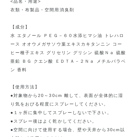
<品名・用途>
衣類・布製品・空間用消臭剤
【成分】
水 エタノール ＰＥＧ－６０水添ヒマシ油 トレハロ
ース オオウメガサソウ葉エキスカキタンニン コー
ヒー種子エキス グリセリン グリシン 硫酸Ｎａ 硫酸
亜鉛 ＢＧ クエン酸 ＥＤＴＡ－２Ｎａ メチルパラベ
ン 香料
【使用方法】
●対象物から20～30cm 離して、表面が全体的に湿
り気をおびる程度にスプレーしてください。
●１ヶ所に集中してスプレーしないで下さい。
●スプレー後はよく乾かしてください。
●空間に向けて使用する場合、壁や天井から30cm以