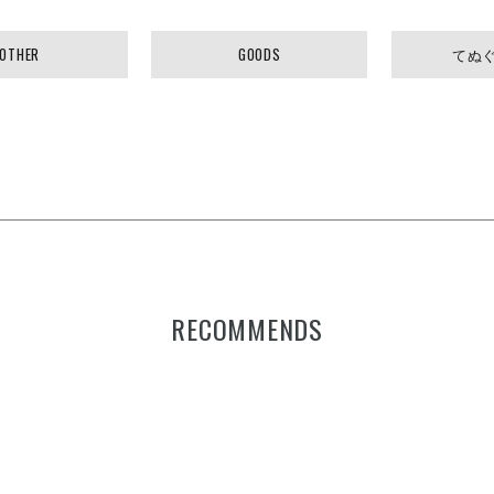
OTHER
GOODS
てぬぐい
RECOMMENDS