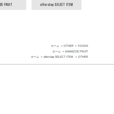
OE FRUIT
afterclap SELECT ITEM
ホーム
OTHER
FOODS
ホーム
KAWAZOE FRUIT
ホーム
afterclap SELECT ITEM
OTHER