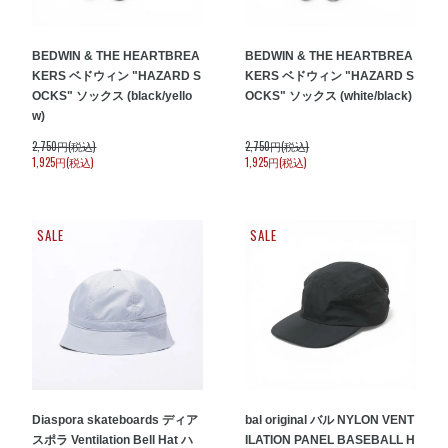
BEDWIN & THE HEARTBREA
BEDWIN & THE HEARTBREA
KERS ベドウィン "HAZARD S
KERS ベドウィン "HAZARD S
OCKS" ソックス (black/yello
OCKS" ソックス (white/black)
w)
2,750円(税込)
2,750円(税込)
1,925円(税込)
1,925円(税込)
SALE
SALE
Diaspora skateboards ディア
bal original バル NYLON VENT
スポラ Ventilation Bell Hat ハ
ILATION PANEL BASEBALL H